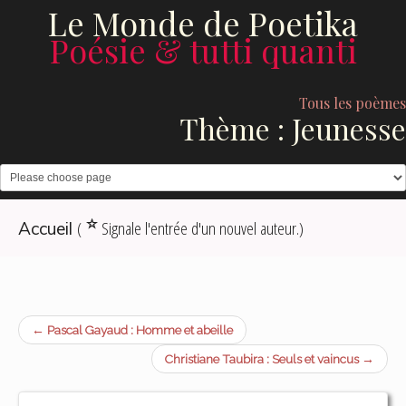
Le Monde de Poetika
Poésie & tutti quanti
Tous les poèmes
Thème : Jeunesse
(
Signale l'entrée d'un nouvel auteur.)
Accueil
← Pascal Gayaud : Homme et abeille
Christiane Taubira : Seuls et vaincus →