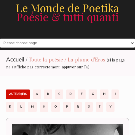
Le Monde de Poetika
Poésie & tutti quanti
Accueil
/
Toute la poésie / La plume d'Eros
(si la page
ne s'affiche pas correctement, appuyer sur F5)
AUTEUR(E)S
A
B
C
D
F
G
H
J
K
L
M
N
O
P
R
S
T
V