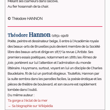
Mêlant ses clameurs dans l’alcôve,
Au fier hosannah de ta chair.
© Théodore HANNON
Hannon
Théodore
(1851-1916)
Poète, peintre et dessinateur belge, il entre à l'Académie royale
des beaux-arts de Bruxelles puis devient membre de la Société
libre des beaux-arts et dirige en 1877 la revue
L'Artiste
. Ses
premiers essais poétiques, notamment en 1881 les
Rimes de
joie
, portèrent sur lui l'attention et l'admiration du monde
littéraire. Huysmans, surtout, voyant en lui un disciple de Charles
Baudelaire, fit de lui un portrait élogieux. Toutefois, Hannon par
la suite sombra dans les parodies faciles, la poésie érotique et les
pièces de théâtre de boulevard, et son œuvre est rapidement
tombée dans l'oubli.
Du même auteur :
Ta gorge a l'éclat de la mer
→ Sa biographie sur Wikipédia