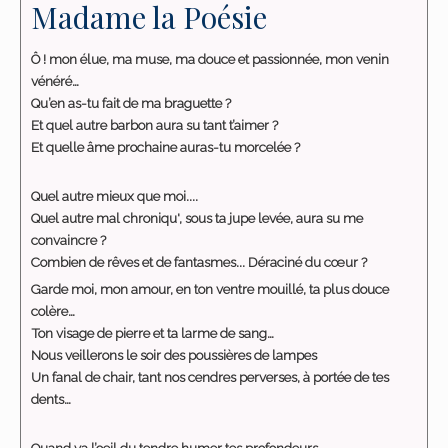
Madame la Poésie
Ô ! mon élue, ma muse, ma douce et passionnée, mon venin
vénéré…
Qu’en as-tu fait de ma braguette ?
Et quel autre barbon aura su tant t’aimer ?
Et quelle âme prochaine auras-tu morcelée ?
Quel autre mieux que moi....
Quel autre mal chroniqu', sous ta jupe levée, aura su me
convaincre ?
Combien de rêves et de fantasmes... Déraciné du cœur ?
Garde moi, mon amour, en ton ventre mouillé, ta plus douce
colère…
Ton visage de pierre et ta larme de sang…
Nous veillerons le soir des poussières de lampes
Un fanal de chair, tant nos cendres perverses, à portée de tes
dents…
Quand va l’oeil du tendre humer tes profondeurs