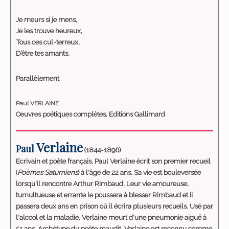
Je meurs si je mens,
Je les trouve heureux,
Tous ces cul-terreux,
D’être tes amants.
Parallèlement
Paul VERLAINE
Oeuvres poétiques complètes, Editions Gallimard
Verlaine
Paul
(1844-1896)
Ecrivain et poète français, Paul Verlaine écrit son premier recueil
(
Poèmes Saturniens
) à l'âge de 22 ans. Sa vie est bouleversée
lorsqu'il rencontre Arthur Rimbaud. Leur vie amoureuse,
tumultueuse et errante le poussera à blesser Rimbaud et il
passera deux ans en prison où il écrira plusieurs recueils. Usé par
l'alcool et la maladie, Verlaine meurt d'une pneumonie aiguë à
51 ans. Archétype du poète maudit, Verlaine est reconnu comme