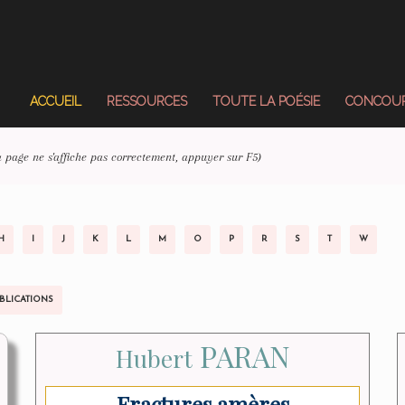
ACCUEIL
RESSOURCES
TOUTE LA POÉSIE
CONCOUR
la page ne s'affiche pas correctement, appuyer sur F5)
H
I
J
K
L
M
O
P
R
S
T
W
BLICATIONS
PARAN
Hubert
Fractures amères