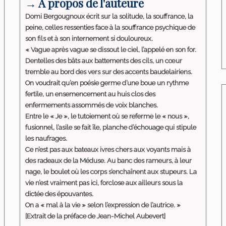
→ A propos de l'auteure
Domi Bergougnoux écrit sur la solitude, la souffrance, la
peine, celles ressenties face à la souffrance psychique de
son fils et à son internement si douloureux.
« Vague après vague se dissout le ciel, l’appelé en son for.
Dentelles des bâts aux battements des cils, un cœur
tremble au bord des vers sur des accents baudelairiens.
On voudrait qu’en poésie germe d’une boue un rythme
fertile, un ensemencement au huis clos des
enfermements assommés de voix blanches.
Entre le « Je », le tutoiement où se referme le « nous »,
fusionnel, l’asile se fait île, planche d’échouage qui stipule
les naufrages.
Ce n’est pas aux bateaux ivres chers aux voyants mais à
des radeaux de la Méduse. Au banc des rameurs, à leur
nage, le boulet où les corps s’enchaînent aux stupeurs. La
vie n’est vraiment pas ici, forclose aux ailleurs sous la
dictée des épouvantes.
On a « mal à la vie » selon l’expression de l’autrice. »
[Extrait de la préface de Jean-Michel Aubevert]