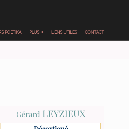
S POETIKA
PLUS ++
LIENS UTILES
CONTACT
LEYZIEUX
Gérard
Décortiqué