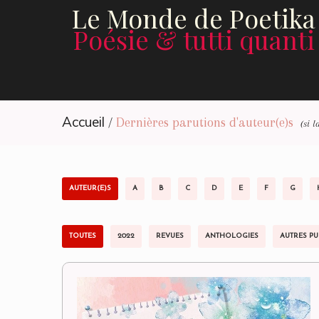
Le Monde de Poetika
Poésie & tutti quanti
Accueil
/
Dernières parutions d'auteur(e)s
(si 
AUTEUR(E)S
A
B
C
D
E
F
G
TOUTES
2022
REVUES
ANTHOLOGIES
AUTRES PU