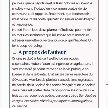
peuples, que la négritude et la francophonie en soient le
modèle vivant, l'idéal d'un « commun vouloir de vie
commune ». Et rappelle, finalement, que le désespoir
n'est pas le lot du poète, qui bâtit son univers dans l'espoir
et l'espérance.
Hubert Paran joue de sa plume mélodieuse pour mettre
en mots les sentiments que lui inspire notre monde et
adresser une lettre ouverte à tous ceux qui l'habitent. Un
texte coup-de-poing.
→ A propos de l'auteur
Originaire du Cantal, où il a effectué ses études
secondaires, Hubert Paran est ingénieur en agriculture. Il
s'est consacré pendant trente ans à la vie publique en
Lozère et dans le Cantal. Il vit sur les cimes esseulées du
Gévaudan. Membre de plusieurs associations régionales
de poésie, de la Société des poètes français et de la Société
des auteurs et poètes de la francophonie, il est l'auteur de
trois autres recueils de poésie, parus en 2020 :
Sur d'autres
rivages
,
Nouvelles rêveries poétiques
et
Interrogations
du silence
.