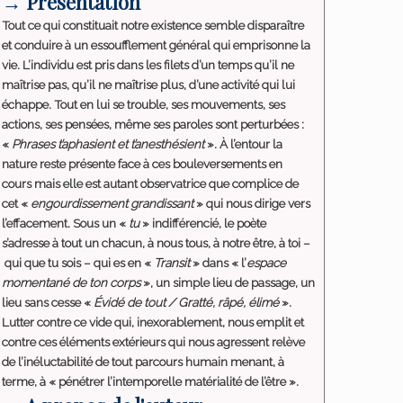
→ Présentation
Tout ce qui constituait notre existence semble disparaître
et conduire à un essoufflement général qui emprisonne la
vie. L’individu est pris dans les filets d’un temps qu’il ne
maîtrise pas, qu’il ne maîtrise plus, d’une activité qui lui
échappe. Tout en lui se trouble, ses mouvements, ses
actions, ses pensées, même ses paroles sont perturbées :
«
Phrases t’aphasient et t’anesthésient
». À l’entour la
nature reste présente face à ces bouleversements en
cours mais elle est autant observatrice que complice de
cet «
engourdissement grandissant
» qui nous dirige vers
l’effacement. Sous un «
tu
» indifférencié, le poète
s’adresse à tout un chacun, à nous tous, à notre être, à toi –
qui que tu sois – qui es en «
Transit
» dans « l’
espace
momentané de ton corps
», un simple lieu de passage, un
lieu sans cesse «
Évidé de tout / Gratté, râpé, élimé
».
Lutter contre ce vide qui, inexorablement, nous emplit et
contre ces éléments extérieurs qui nous agressent relève
de l’inéluctabilité de tout parcours humain menant, à
terme, à « pénétrer l’intemporelle matérialité de l’être ».