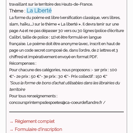
travaillant sur le territoire des Hauts-de-France.
La Liberté
Thème :
La
forme du poème est libre
(versification classique, vers libres,
slam, haïku,…) sur le thème « La liberté ». Il devra tenir sur
une
page A4
et
ne pas dépasser 30 vers ou 30 lignes
(police d’écriture
Calibri, taille de police : 12) et être formulé en langue
française.
Le poème doit être
anonyme
(avec, inscrit en haut de
page un code secret composé de, dans l’ordre, de 2 lettres et 3
chiffres) et
impérativement envoyé en format PDF.
Récompenses :
Pour chacune des catégories, nous proposons :
- 1er prix : 100
€*
- 2e prix : 50 €*- 3e prix : 30 €*
- Prix collectif : 150 €*
*Sous la forme de bons d'achat utilisables dans les librairies du
territoire
Pour tous renseignements :
concoursprintempsdespoetes@ca-coeurdeflandre.fr /
→ Règlement complet
→ Formulaire d'inscription