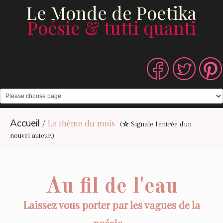
Le Monde de Poetika
Poésie & tutti quanti
Accueil
/
Le thème du mois
(
Signale l'entrée d'un
nouvel auteur.)
Au fil de l'eau
Laissez vous porter par les vagues de la